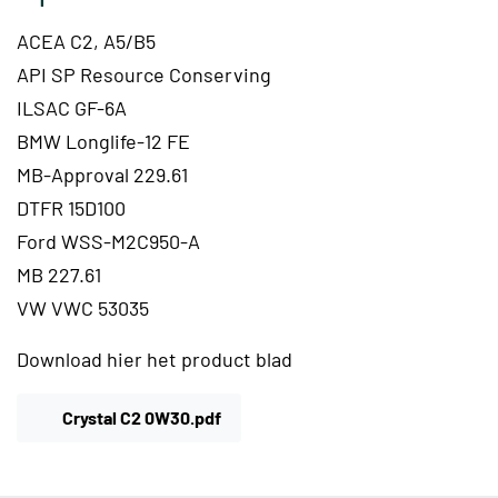
ACEA C2, A5/B5
API SP Resource Conserving
ILSAC GF-6A
BMW Longlife-12 FE
MB-Approval 229.61
DTFR 15D100
Ford WSS-M2C950-A
MB 227.61
VW VWC 53035
Download hier het product blad
PDF Bestand
Crystal C2 0W30.pdf