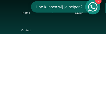
2
Hoe kunnen wij je helpen?
Home
Nieuw
Contact
CONTACT
Hoofdweg 233
,
9421VG
Bovensmilde
info@olijvesmilde.nl
0592 - 41 27 01
KvK: 04016365
Btw: NL820545454B01