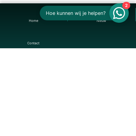
2
Hoe kunnen wij je helpen?
Home
Nieuw
Contact
CONTACT
Hoofdweg 233
,
9421VG
Bovensmilde
info@olijvesmilde.nl
0592 - 41 27 01
KvK: 04016365